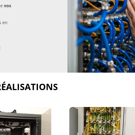
de
vos
s en
t
RÉALISATIONS