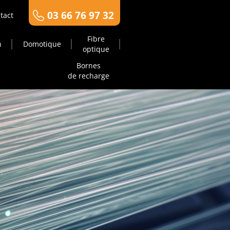
03 66 76 97 32
tact
Fibre
n
Domotique
optique
Bornes
de recharge