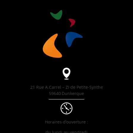
21 Rue A.Carrel – ZI de Petite-Synthe
59640
Dunkerque
Horaires d’ouverture :
du lundi au vendredi